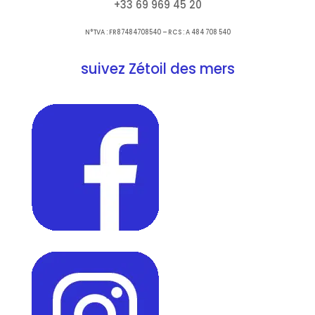
+33 69 969 45 20
N°TVA : FR87484708540 – RCS : A 484 708 540
suivez Zétoil des mers