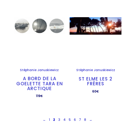
Stéphanie Januskiewicz
Stéphanie Januskiewicz
A BORD DE LA
ST ELME LES 2
GOELETTE TARA EN
FRÈRES
ARCTIQUE
60
€
119
€
←
1
3
4
5
6
7
8
→
2