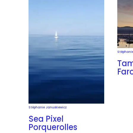
Stéphanie
Tam
Far
Stéphanie Januskiewicz
Sea Pixel
Porquerolles