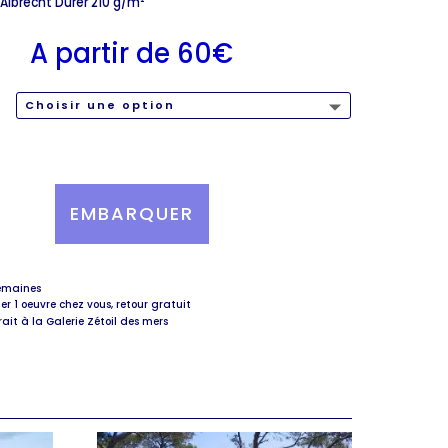
lbrecht Dürer 210 g/m²”
A partir de
60
€
T
EMBARQUER
semaines
ter 1 oeuvre chez vous, retour gratuit
rait à la Galerie Zétoil des mers