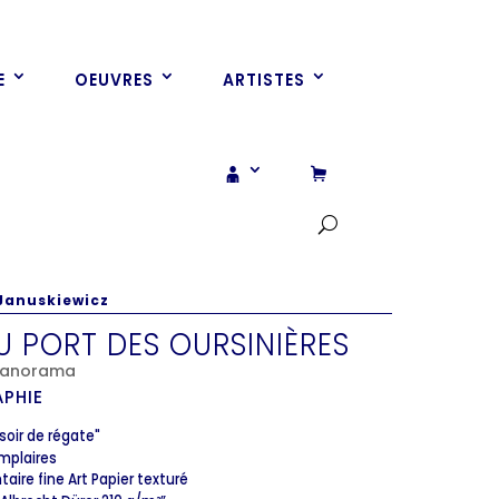
E
OEUVRES
ARTISTES
Januskiewicz
U PORT DES OURSINIÈRES
 Panorama
PHIE
soir de régate"
emplaires
aire fine Art Papier texturé