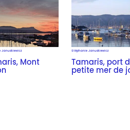
 Januskiewicz
Stéphanie Januskiewicz
aris, Mont
Tamaris, port d
on
petite mer de j