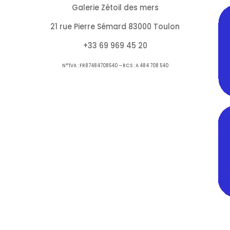
Galerie Zétoil des mers
21 rue Pierre Sémard 83000 Toulon
+33 69 969 45 20
N°TVA : FR87484708540 – RCS : A 484 708 540