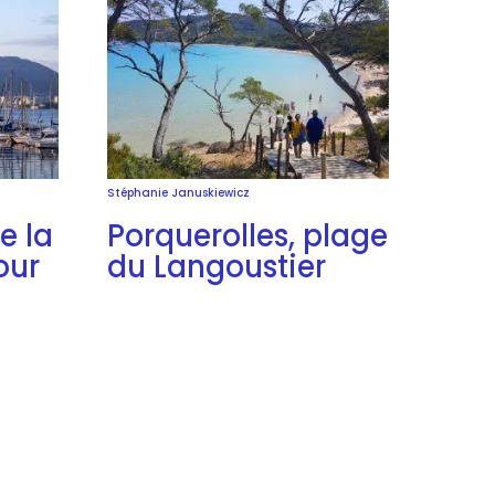
Stéphanie Januskiewicz
e la
Porquerolles, plage
our
du Langoustier